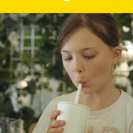
Vilken plats vill du
ha på Gekås?
Gekås Ullared är Europas största varuhus
och det populäraste besöksmålet i
Sverige. Under vår högsäsong arbetar
2000 medarbetare i verksamheten. Hos
oss är ingen dag den andra lik och varje
dag får du den fantastiska möjligheten att
möta våra härliga kunder.