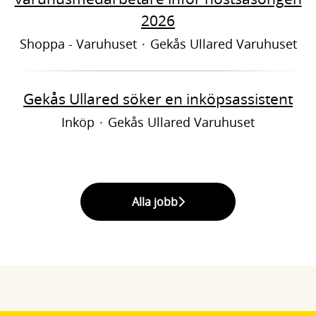
2026
Shoppa - Varuhuset
·
Gekås Ullared Varuhuset
Gekås Ullared söker en inköpsassistent
Inköp
·
Gekås Ullared Varuhuset
Alla jobb
Arbetsplatsen Gekås Ullared
Frågor & svar
Förmåner
Praktik & LIA
Högre OB inom Äta och Bo