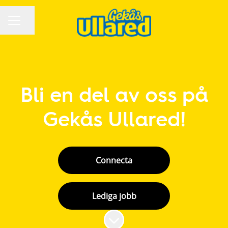
Dela sidan
KARRIÄRMENY
Bli en del av oss på
Gekås Ullared!
Connecta
Lediga jobb
Skrolla för mer innehåll