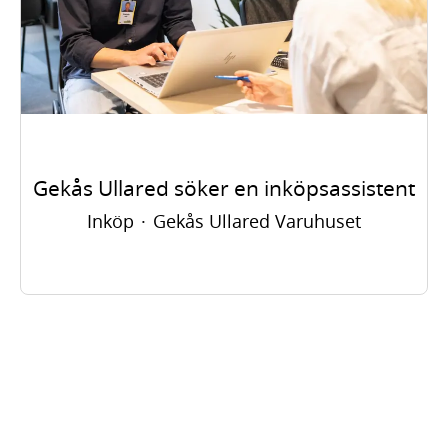
Gekås Ullared söker en inköpsassistent
Inköp
·
Gekås Ullared Varuhuset
Frågor och svar
Förmåner
Arbetsplatsen Gekås Ullared