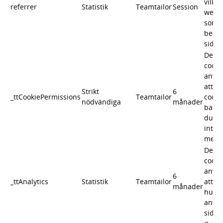
vilke
referrer
Statistik
Teamtailor
Session
webb
som l
besök
sidan
Den 
cooki
använ
att 
Strikt
6
_ttCookiePermissions
Teamtailor
cooki
nödvändiga
månader
bann
du ha
inter
med 
Den 
cooki
använ
6
_ttAnalytics
Statistik
Teamtailor
att a
månader
hur b
anvä
sidan