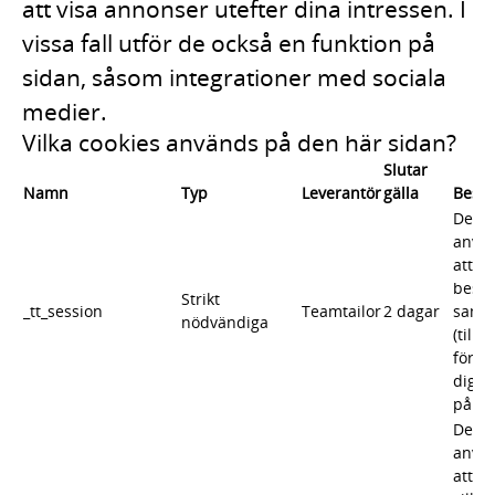
att visa annonser utefter dina intressen. I
vissa fall utför de också en funktion på
sidan, såsom integrationer med sociala
medier.
Vilka cookies används på den här sidan?
Slutar
Namn
Typ
Leverantör
gälla
Beskr
Denna
använ
att s
besök
Strikt
_tt_session
Teamtailor
2 dagar
samm
nödvändiga
(till 
för at
dig i
på si
Denna
använ
att id