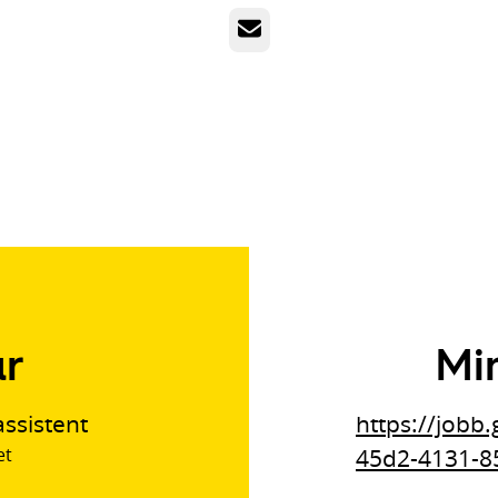
E-post
ar
Mi
ssistent
https://jobb
et
45d2-4131-8