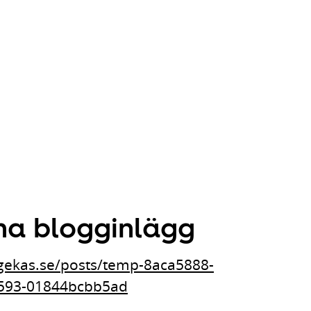
na blogginlägg
.gekas.se/posts/temp-8aca5888-
593-01844bcbb5ad