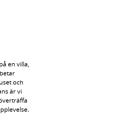
å en villa,
rbetar
huset och
ns är vi
överträffa
pplevelse.