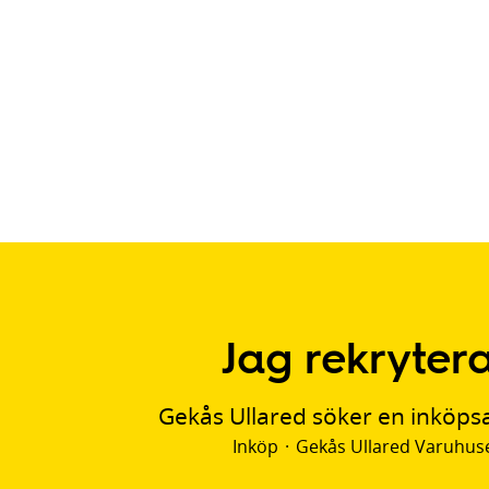
Jag rekryter
Gekås Ullared söker en inköpsa
Inköp
·
Gekås Ullared Varuhus