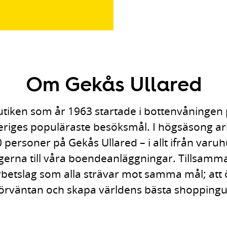
Om Gekås Ullared
butiken som år 1963 startade i bottenvåningen p
veriges populäraste besöksmål. I högsäsong a
 personer på Gekås Ullared – i allt ifrån varu
erna till våra boendeanläggningar. Tillsamma
arbetslag som alla strävar mot samma mål; att 
örväntan och skapa världens bästa shoppingu