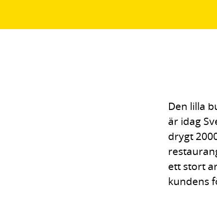
Den lilla 
är idag S
drygt 2000
restaurang
ett stort 
kundens f