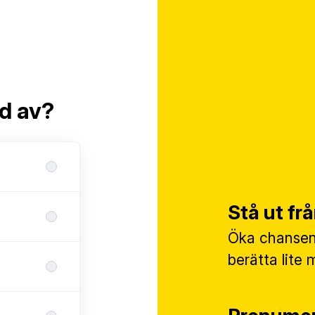
ad av?
Stå ut f
Öka chansen 
berätta lite 