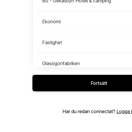
Bo - Gekåsbyn Hotell & camping
Ekonomi
Fastighet
Glasögonfabriken
Fortsätt
Inköp
IT
Har du redan connectat?
Logga 
Lager och logistik