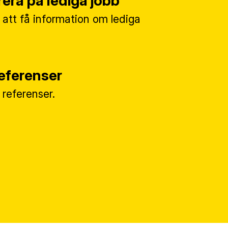
era på lediga jobb
 att få information om lediga
referenser
a referenser.